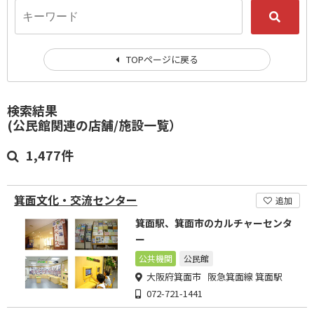
TOPページに戻る
検索結果
(公民館関連の店舗/施設一覧）
1,477件
箕面文化・交流センター
追加
箕面駅、箕面市のカルチャーセンタ
ー
公共機関
公民館
大阪府箕面市 阪急箕面線 箕面駅
072-721-1441