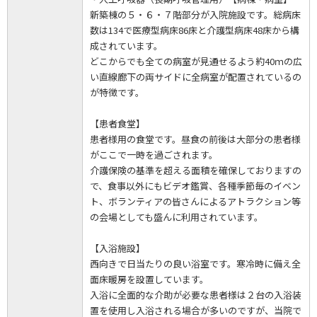
新築棟の５・６・７階部分が入院施設です。総病床
数は134で医療型病床86床と介護型病床48床から構
成されています。
どこからでも全ての病室が見通せるよう約40ｍの広
い直線廊下の両サイドに全病室が配置されているの
が特徴です。
【患者食堂】
患者様用の食堂です。昼食の前後は大部分の患者様
がここで一時を過ごされます。
介護保険の基準を超える面積を確保しておりますの
で、食事以外にもビデオ鑑賞、各種季節毎のイベン
ト、ボランティアの皆さんによるアトラクション等
の会場としても盛んに利用されています。
【入浴施設】
西向きで日当たりの良い浴室です。寒冷時に備え全
面床暖房を設置しています。
入浴に全面的な介助が必要な患者様は２台の入浴装
置を使用し入浴される場合が多いのですが、当院で