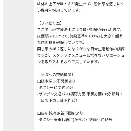
は体の上下がほとんど発生せず、恐怖感を感じにく
い機種を採用しています。
【リハビリ室】
ここでは理学療法士により機能訓練が行われます。
床面積は193m2で､施設基準の100m2を大きく超え
た床面積を確保しています。
同じ事の繰り返しになりがちな日常生活動作の訓練
ですが、スタッフはメニューに様々なバリエーショ
ンを取り入れるよう工夫しています。
【当院への交通機関】
山陽本線JR下関駅より
-タクシーにて約10分
-サンデン交通バス(横野方面,東駅方面)10分 新町１
丁目で下車し徒歩約8分
山陽新幹線JR新下関駅より
-タクシー乗車し唐戸(からと）方面へ約15分