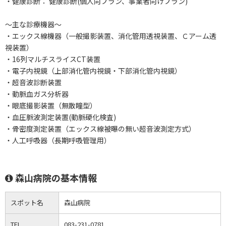
・健康診断： 健康診断(個人向プラン、事業者向けプラン)
～主な診療機器～
・エックス線機器（一般撮影装置、消化管用透視装置、Ｃアーム透
視装置）
・16列マルチスライスCT装置
・電子内視鏡（上部消化管内視鏡・下部消化管内視鏡）
・超音波診断装置
・動脈血ガス分析器
・眼底撮影装置（無散瞳型）
・血圧脈波測定装置(動脈硬化検査)
・骨密度測定装置（エックス線被曝の無い超音波測定方式）
・人工呼吸器（長期呼吸管理用）
森山病院の基本情報
スポット名
森山病院
TEL
083-231-0781