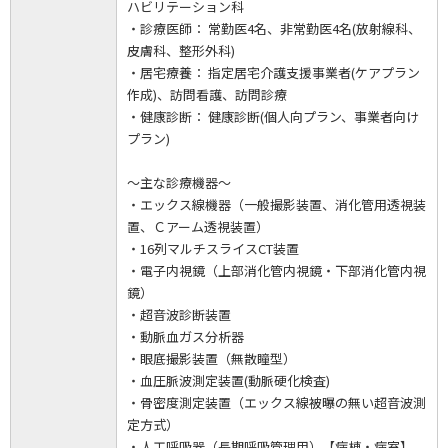
ハビリテーション科
・診療医師： 常勤医4名、非常勤医4名(放射線科、
皮膚科、整形外科)
・居宅療養： 指定居宅介護支援事業者(ケアプラン
作成)、訪問看護、訪問診療
・健康診断： 健康診断(個人向プラン、事業者向け
プラン)
～主な診療機器～
・エックス線機器（一般撮影装置、消化管用透視装
置、Ｃアーム透視装置）
・16列マルチスライスCT装置
・電子内視鏡（上部消化管内視鏡・下部消化管内視
鏡）
・超音波診断装置
・動脈血ガス分析器
・眼底撮影装置（無散瞳型）
・血圧脈波測定装置(動脈硬化検査)
・骨密度測定装置（エックス線被曝の無い超音波測
定方式）
・人工呼吸器（長期呼吸管理用）【病棟・病室】