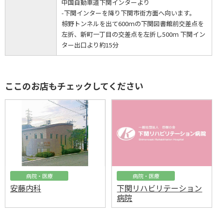
中国自動車道下関インターより
-下関インターを降り下関市街方面へ向います。
椋野トンネルを出て600ｍの下関図書館前交差点を
左折、新町一丁目の交差点を左折し500ｍ 下関イン
ター出口より約15分
ここのお店もチェックしてください
病院・医療
病院・医療
安藤内科
下関リハビリテーション
病院