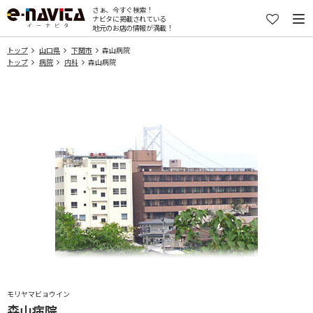
さぁ、今すぐ検索！
ナビタに掲載されている
地元のお店の情報が満載！
トップ
山口県
下関市
森山病院
トップ
病院
内科
森山病院
モリヤマビョウイン
森山病院