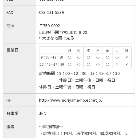
FAX
083-231-5539
住所
〒750-0002
山口県下関市宮田町2-8-20
大きな地図で見る
営業日
月
火
水
木
金
土
日
9：00～12：30
◯
◯
◯
◯
◯
◯
×
13：45～17：30
◯
◯
◯
◯
◯
×
×
診療時間：
9：00～12：30 13：45～17：30
休診日）土曜午後・日曜・祝日
休診日：
土曜午後・日曜・祝日
HP
http://www.moriyama-hp.ecnet.jp/
駐車場
あり
備考
～診療内容～
・診療科目： 内科、消化器内科、循環器内科、リ