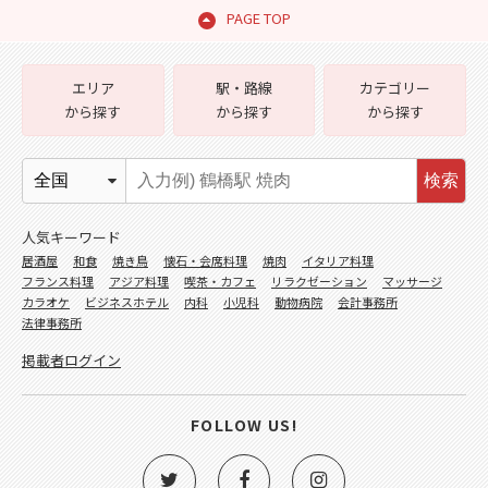
PAGE TOP
エリア
駅・路線
カテゴリー
から探す
から探す
から探す
検索
人気キーワード
居酒屋
和食
焼き鳥
懐石・会席料理
焼肉
イタリア料理
フランス料理
アジア料理
喫茶・カフェ
リラクゼーション
マッサージ
カラオケ
ビジネスホテル
内科
小児科
動物病院
会計事務所
法律事務所
掲載者ログイン
FOLLOW US!