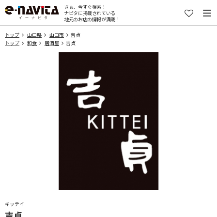
さぁ、今すぐ検索！
ナビタに掲載されている
地元のお店の情報が満載！
トップ
山口県
山口市
吉貞
トップ
和食
居酒屋
吉貞
キッテイ
吉貞