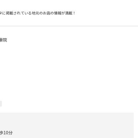
タに掲載されている
地元のお店の情報が満載！
療院
歩10分