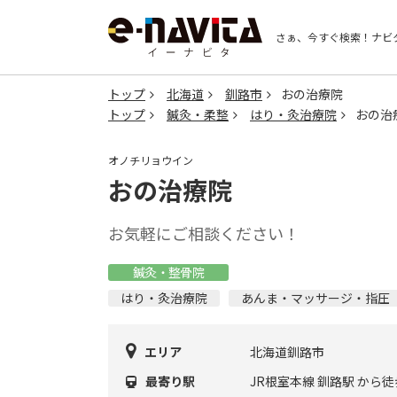
さぁ、今すぐ検索！
ナビ
トップ
北海道
釧路市
おの治療院
トップ
鍼灸・柔整
はり・灸治療院
おの治
オノチリョウイン
おの治療院
お気軽にご相談ください！
鍼灸・整骨院
はり・灸治療院
あんま・マッサージ・指圧
エリア
北海道釧路市
最寄り駅
JR根室本線 釧路駅 から徒