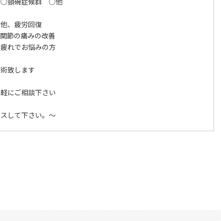
 ○頸碗症候群 ○他
ス他、疲労回復
・関節の痛みの改善
い疲れでお悩みの方
施術致します
気軽にご相談下さい
クスして下さい。～