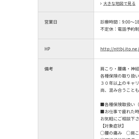
大きな地図で見る
営業日
診療時間：
9:00～18
不定休：
電話予約
HP
http://nttbj.itp.n
備考
肩こり・腰痛・神
各種保険の取り扱
３０年以上のキャ
尚、混み合うこと
■各種保険取扱い
■お仕事で疲れた
お気軽にご相談下
【対象症状】
○腰の痛み ○肩