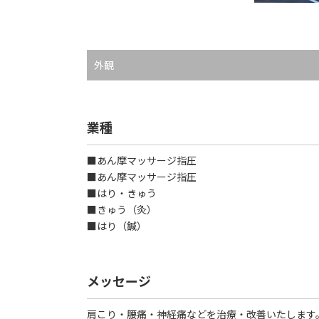
外観
業種
■あん摩マッサージ指圧
■あん摩マッサージ指圧
■はり・きゅう
■きゅう（灸）
■はり（鍼）
メッセージ
肩こり・腰痛・神経痛などを治療・改善いたします