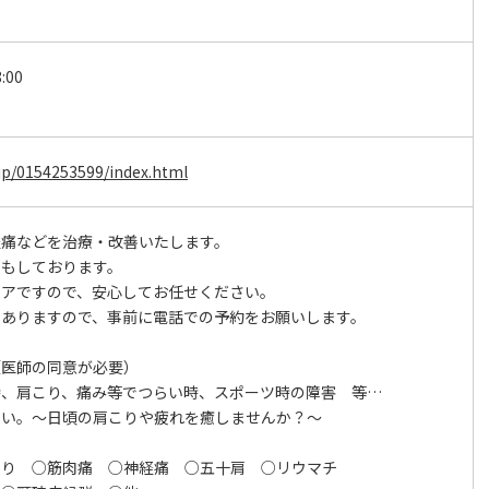
:00
制
e.jp/0154253599/index.html
経痛などを治療・改善いたします。
いもしております。
リアですので、安心してお任せください。
もありますので、事前に電話での予約をお願いします。
（医師の同意が必要）
時、肩こり、痛み等でつらい時、スポーツ時の障害 等…
さい。～日頃の肩こりや疲れを癒しませんか？～
こり ○筋肉痛 ○神経痛 ○五十肩 ○リウマチ