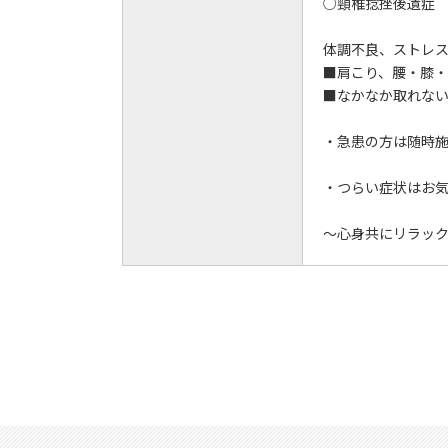
○頸椎捻挫後遺症
体調不良、ストレ
■肩こり、腰・膝
■なかなか取れな
・急患の方は随時
・つらい症状はお
～心身共にリラッ