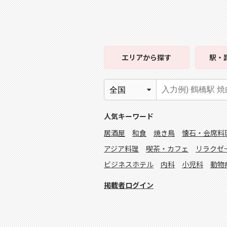
エリア
から探す
駅・
人気キーワード
居酒屋
和食
焼き鳥
懐石・会席料
アジア料理
喫茶・カフェ
リラクゼ
ビジネスホテル
内科
小児科
動物
掲載者ログイン