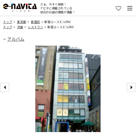
さぁ、今すぐ検索！
ナビタに掲載されている
地元のお店の情報が満載！
トップ
東京都
新宿区
新宿ユースビルPAX
トップ
洋食
レストラン
新宿ユースビルPAX
アルバム