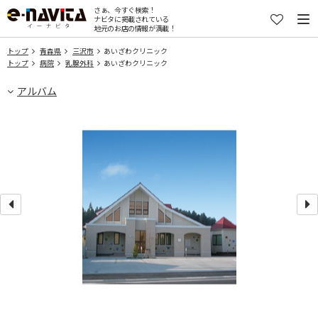
さぁ、今すぐ検索！
ナビタに掲載されている
地元のお店の情報が満載！
トップ
青森県
三沢市
あいざわクリニック
トップ
病院
乳腺外科
あいざわクリニック
アルバム