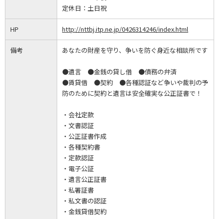
定休日：
土日祝
HP
http://nttbj.itp.ne.jp/0426314246/index.html
備考
あなたの財産を守り、争いを防ぐ身近な相談所です
●遺言 ●金銭の貸し借 ●債務の弁済
●賃貸借 ●契約 ●各種認証など争いや裁判の予
防のために契約と遺言は安全確実な公正証書で！
・会社定款
・文書認証
・公正証書作成
・各種契約書
・定款認証
・電子公証
・遺言公正証書
・私署証書
・私文書の認証
・金銭貸借契約