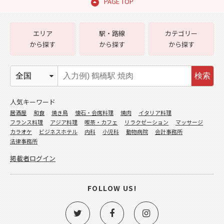
PAGE TOP
エリア
駅・路線
カテゴリー
から探す
から探す
から探す
検索
人気キーワード
居酒屋
和食
焼き鳥
懐石・会席料理
焼肉
イタリア料理
フランス料理
アジア料理
喫茶・カフェ
リラクゼーション
マッサージ
カラオケ
ビジネスホテル
内科
小児科
動物病院
会計事務所
法律事務所
掲載者ログイン
FOLLOW US!