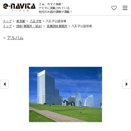
さぁ、今すぐ検索！
ナビタに掲載されている
地元のお店の情報が満載！
トップ
東京都
八王子市
八王子公証役場
トップ
団体(事務所・協会)
各種団体事務所
八王子公証役場
アルバム