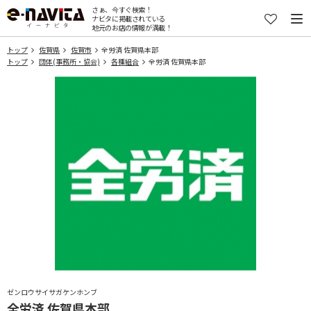
さぁ、今すぐ検索！
ナビタに掲載されている
地元のお店の情報が満載！
トップ
佐賀県
佐賀市
全労済 佐賀県本部
トップ
団体(事務所・協会)
各種組合
全労済 佐賀県本部
ゼンロウサイサガケンホンブ
全労済 佐賀県本部