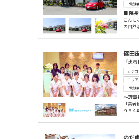
電話
■ 院
こんに
の自然
篠田
カテゴ
エリア
電話
～理事
「患者
９８４
のだ