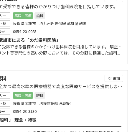
て受診できる皆様のかかりつけ歯科医院を目指しています。
リー
病院・医療
歯科
佐賀県武雄市 JR九州佐世保線 武雄温泉駅
・駅
0954-20-0085
番号
武雄市にある「のだ歯科医院」
て受診できる皆様のかかりつけ歯科医院を目指しています。 矯正・
ラント等専門性の高い分野においては、その分野に精通した歯科...
眼科
追加
安心安全かつ最高水準の医療機器で高度な医療サービスを提供します。
リー
病院・医療
眼科
佐賀県武雄市 JR佐世保線 永尾駅
・駅
0954-23-3130
番号
眼科 』 理念・特徴
━━━━━━━━━━━━━━━━━━━━━━━━━━━━━━