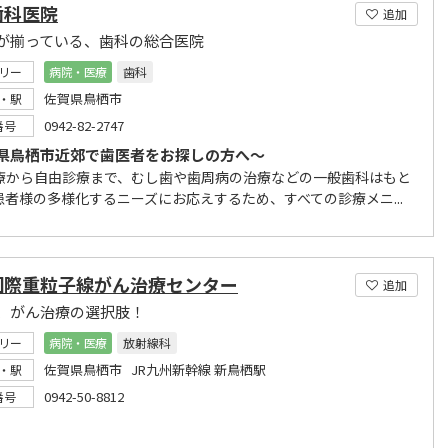
歯科医院
追加
が揃っている、歯科の総合医院
リー
病院・医療
歯科
佐賀県鳥栖市
・駅
0942-82-2747
番号
県鳥栖市近郊で歯医者をお探しの方へ～
療から自由診療まで、むし歯や歯周病の治療などの一般歯科はもと
患者様の多様化するニーズにお応えするため、すべての診療メニ...
国際重粒子線がん治療センター
追加
、がん治療の選択肢！
リー
病院・医療
放射線科
佐賀県鳥栖市 JR九州新幹線 新鳥栖駅
・駅
0942-50-8812
番号