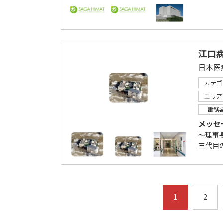
江口
日本医
カテゴ
エリア
電話
メッセ
～理事
三代目
1
2