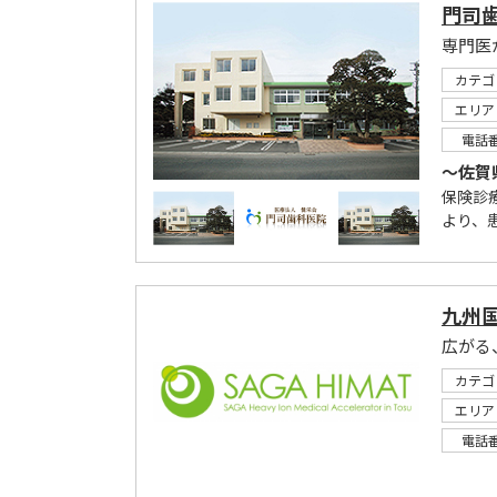
門司
専門医
カテゴ
エリア
電話
～佐賀
保険診
より、
九州
広がる
カテゴ
エリア
電話