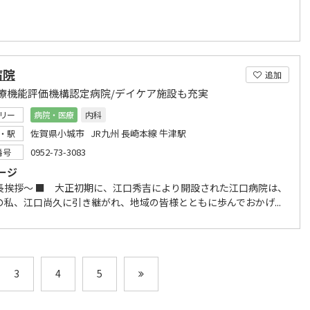
病院
追加
療機能評価機構認定病院/デイケア施設も充実
リー
病院・医療
内科
佐賀県小城市 JR九州 長崎本線 牛津駅
・駅
0952-73-3083
番号
ージ
長挨拶～ ■ 大正初期に、江口秀吉により開設された江口病院は、
の私、江口尚久に引き継がれ、地域の皆様とともに歩んでおかげ...
3
4
5