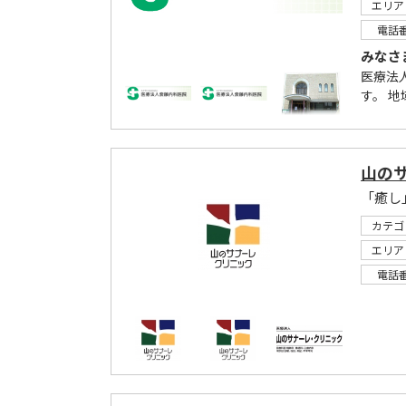
エリア
電話
みなさ
医療法
す。 
山の
「癒し
カテゴ
エリア
電話