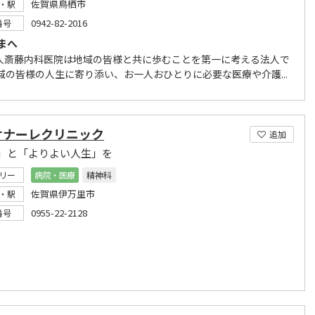
佐賀県鳥栖市
・駅
0942-82-2016
番号
まへ
人斎藤内科医院は地域の皆様と共に歩むことを第一に考える法人で
地域の皆様の人生に寄り添い、お一人おひとりに必要な医療や介護...
サナーレクリニック
追加
」と「よりよい人生」を
リー
病院・医療
精神科
佐賀県伊万里市
・駅
0955-22-2128
番号