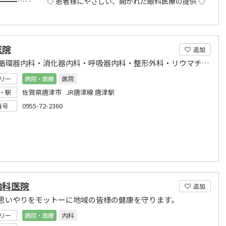
━━━…‥ ◇ 患者様にやさしい、開かれた眼科医療の提供 ◇
医院
追加
内科・循環器内科・消化器内科・呼吸器内科・整形外科・リウマチ科・リハビリテーション科
リー
病院・医療
医院
佐賀県唐津市 JR唐津線 唐津駅
・駅
0955-72-2360
番号
内科医院
追加
思いやりをモットーに地域の皆様の健康を守ります。
リー
病院・医療
内科