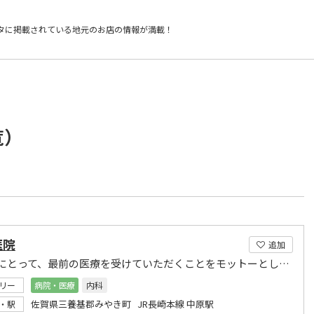
タに掲載されている
地元のお店の情報が満載！
覧）
医院
追加
患者様にとって、最前の医療を受けていただくことをモットーとしております。
リー
病院・医療
内科
佐賀県三養基郡みやき町 JR長崎本線 中原駅
・駅