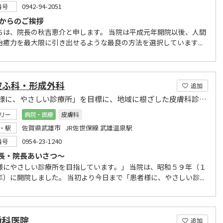
0942-94-2051
番号
長からのご挨拶
ちは、院長の秋吉恵介と申します。 当院は平成元年開院以後、人間
治癒力を最大限に引き出せるような最良の方法を選択しています...
皮ふ科・形成外科
追加
「患者様に、やさしい診療所」を目標に、地域に根ざした皮膚科診療を続けて参ります。
リー
病院・医療
皮膚科
佐賀県武雄市 JR佐世保線 武雄温泉駅
・駅
0954-23-1240
番号
長・院長あいさつ～
様にやさしい診療所を目指しています。」 当院は、昭和５９年（１
年）に開院しました。 当初より今日まで「患者様に、やさしい診...
歯科医院
追加