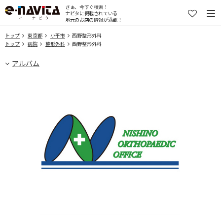
さぁ、今すぐ検索！
ナビタに掲載されている
地元のお店の情報が満載！
トップ
東京都
小平市
西野整形外科
トップ
病院
整形外科
西野整形外科
アルバム