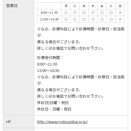
営業日
月
火
水
木
金
土
日
8:00～11:30
◯
◯
◯
◯
◯
◯
×
12:00～16:30
◯
◯
◯
◯
◯
◯
×
※なお、診療科目により診療時間・診察日・担当医
が
異なる場合がございます。
詳しくはお電話でお問い合わせ下さい。
診療受付時間：
8:00～11:30
12:00～16:30
※なお、診療科目により診療時間・診察日・担当医
が
異なる場合がございます。
詳しくはお電話でお問い合わせ下さい。
休診日)日曜・祝日
休診日：
日曜・祝日
HP
http://www.ryokuseikai.or.jp/