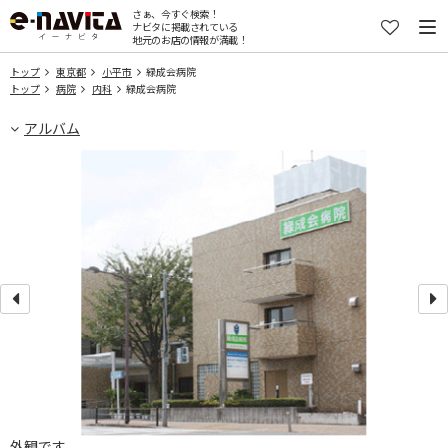
さぁ、今すぐ検索！
ナビタに掲載されている
地元のお店の情報が満載！
トップ
東京都
小平市
緑成会病院
トップ
病院
内科
緑成会病院
アルバム
外観です