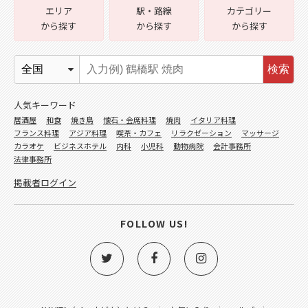
エリア
駅・路線
カテゴリー
から探す
から探す
から探す
検索
人気キーワード
居酒屋
和食
焼き鳥
懐石・会席料理
焼肉
イタリア料理
フランス料理
アジア料理
喫茶・カフェ
リラクゼーション
マッサージ
カラオケ
ビジネスホテル
内科
小児科
動物病院
会計事務所
法律事務所
掲載者ログイン
FOLLOW US!