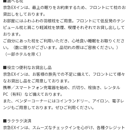
■選べる枕
京急EXインは、最上の眠りをお約束するため、フロントにて枕のお
貸出しをしております。
お部屋にはふわふわの羽根枕をご用意。フロントにて低反発のテン
ピュール枕と肩こり軽減枕を禁煙、喫煙それぞれでお貸し出しして
おります。
ご自分にあった枕をご利用いただき、心地良い睡眠をお取りくださ
い。（数に限りがございます。品切れの際はご容赦ください。）
（一部ホテルを除く）
■役立つ便利なお貸出し品
京急EXインは、お客様の旅先での不足に備えて、フロントにて様々
なお貸出し品をご用意しております。
携帯／スマートフォン充電器を始め、爪切り、栓抜き、レンタル
PC（有料）など備えております。
また、ベンダーコーナーにはコインランドリー、アイロン、電子レ
ンジもご用意しております。ぜひご利用ください。
■ラクラク決済
京急EXインは、スムーズなチェックインを心がけ、各種クレジット