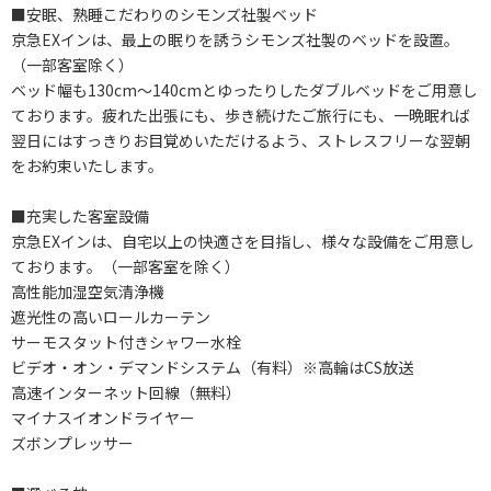
■安眠、熟睡こだわりのシモンズ社製ベッド
京急EXインは、最上の眠りを誘うシモンズ社製のベッドを設置。
（一部客室除く）
ベッド幅も130cm～140cmとゆったりしたダブルベッドをご用意し
ております。疲れた出張にも、歩き続けたご旅行にも、一晩眠れば
翌日にはすっきりお目覚めいただけるよう、ストレスフリーな翌朝
をお約束いたします。
■充実した客室設備
京急EXインは、自宅以上の快適さを目指し、様々な設備をご用意し
ております。（一部客室を除く）
高性能加湿空気清浄機
遮光性の高いロールカーテン
サーモスタット付きシャワー水栓
ビデオ・オン・デマンドシステム（有料）※高輪はCS放送
高速インターネット回線（無料）
マイナスイオンドライヤー
ズボンプレッサー