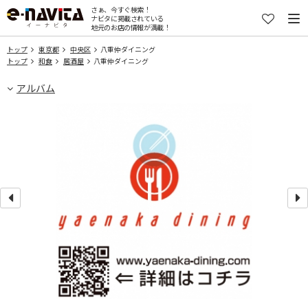
さぁ、今すぐ検索！
ナビタに掲載されている
地元のお店の情報が満載！
トップ
東京都
中央区
八重仲ダイニング
トップ
和食
居酒屋
八重仲ダイニング
アルバム