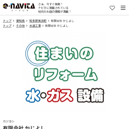
さぁ、今すぐ検索！
ナビタに掲載されている
地元のお店の情報が満載！
トップ
愛知県
知多郡美浜町
有限会社 かじよし
トップ
その他
水道工事
有限会社 かじよし
カジヨシ
有限会社 かじよし