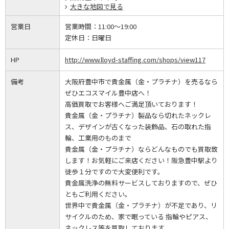
大きな地図で見る
営業日
営業時間：
11:00～19:00
定休日：
日曜日
HP
http://www.lloyd-staffing.com/shops/view117
備考
大阪府豊中市で貴金属（金・プラチナ）を売るなら
ぜひエコスマイル豊中店へ！
高価買取でお客様へご満足頂いております！
貴金属（金・プラチナ）製品なら切れたネックレ
ス、デザインが古くなった装飾品、石の取れた指
輪、工業用のものまで
貴金属（金・プラチナ）ならどんなものでも買取致
します！お気軽にご来店ください！阪急豊中駅より
徒歩１分ですので大変便利です。
貴金属洗浄の無料サービスしておりますので、ぜひ
ともご利用ください。
世界中で貴金属（金・プラチナ）が不足であり、リ
サイクルのため、家で眠っている 指輪やピアス、
ネックレス等を買取しております。