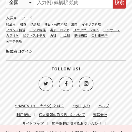
検索
人気キーワード
居酒屋
和食
焼き鳥
懐石・会席料理
焼肉
イタリア料理
フランス料理
アジア料理
喫茶・カフェ
リラクゼーション
マッサージ
カラオケ
ビジネスホテル
内科
小児科
動物病院
会計事務所
法律事務所
掲載者ログイン
FOLLOW US!
e-NAVITA（イーナビタ）とは？
お気に入り
ヘルプ
利用規約
個人情報の取り扱いについて
運営会社
サイトマップ
広告掲載に関するお問い合わせ