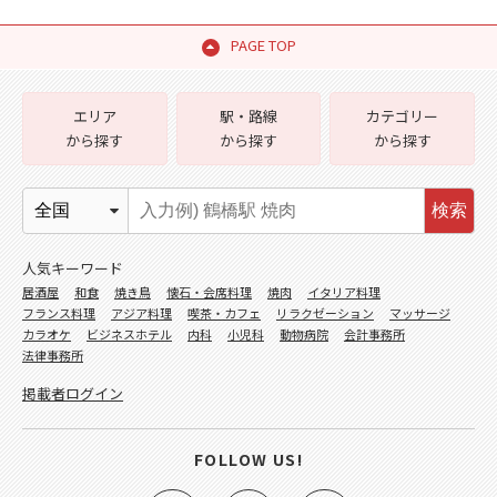
PAGE TOP
エリア
駅・路線
カテゴリー
から探す
から探す
から探す
検索
人気キーワード
居酒屋
和食
焼き鳥
懐石・会席料理
焼肉
イタリア料理
フランス料理
アジア料理
喫茶・カフェ
リラクゼーション
マッサージ
カラオケ
ビジネスホテル
内科
小児科
動物病院
会計事務所
法律事務所
掲載者ログイン
FOLLOW US!