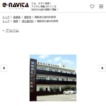
さぁ、今すぐ検索！
ナビタに掲載されている
地元のお店の情報が満載！
トップ
長崎県
諫早市
福田消化器内科医院
トップ
病院
消化器内科
福田消化器内科医院
アルバム