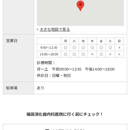
大きな地図で見る
営業日
月
火
水
木
金
土
日
9:00～12:30
◯
◯
◯
◯
◯
◯
×
14:00～18:00
◯
◯
◯
×
◯
×
×
診療時間：
月～土 午前09:00～12:30 午後14:00～18:00
休診日：
日曜・祝日
駐車場
あり
福田消化器内科医院に行く前にチェック！