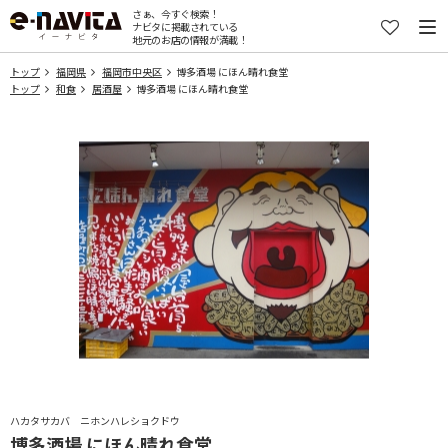
さぁ、今すぐ検索！
ナビタに掲載されている
地元のお店の情報が満載！
トップ
福岡県
福岡市中央区
博多酒場 にほん晴れ食堂
トップ
和食
居酒屋
博多酒場 にほん晴れ食堂
ハカタサカバ ニホンハレショクドウ
博多酒場 にほん晴れ食堂