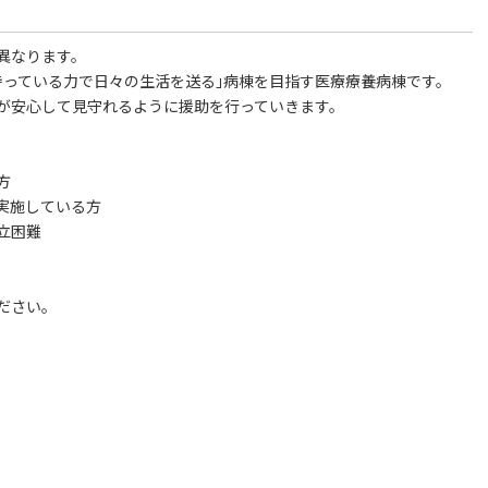
異なります。
持っている力で日々の生活を送る｣病棟を目指す医療療養病棟です。
が安心して見守れるように援助を行っていきます。
方
実施している方
立困難
ださい。