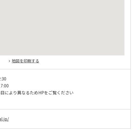
地図を印刷する
:30
7:00
目により異なるためHPをご覧ください
日
l.jp/