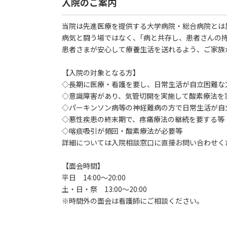
入院のご案内
当院は先進医療を提供する大学病院・総合病院とは
病気と闘う場ではなく、｢病と共存し、患者さんの
患者さまが安心して療養生活を送れるよう、ご家族
【入院の対象となる方】
◇長期に医療・看護を要し、日常生活が自立困難な
◇意識障害があり、気管切開を実施して酸素療法を
◇パーキンソン病等の神経難病の方で日常生活が自
◇悪性疾患の終末期で、疼痛療法の継続を要する等
◇喀痰吸引が頻回・酸素療法が必要等
詳細については入院相談窓口に直接お問い合わせく
【面会時間】
平日 14:00～20:00
土・日・祭 13:00～20:00
※時間外の面会は看護師にご相談ください。