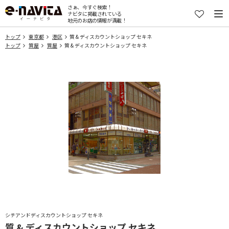
さぁ、今すぐ検索！
ナビタに掲載されている
地元のお店の情報が満載！
トップ
東京都
港区
質 & ディスカウントショップ セキネ
トップ
質屋
質屋
質 & ディスカウントショップ セキネ
シチアンドディスカウントショップ セキネ
質 & ディスカウントショップ セキネ