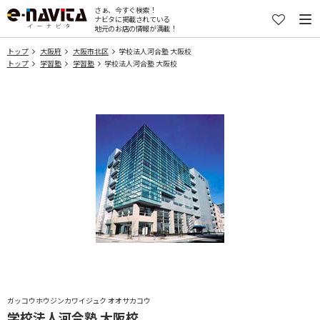
さぁ、今すぐ検索！
ナビタに掲載されている
地元のお店の情報が満載！
トップ
大阪府
大阪市北区
学校法人河合塾 大阪校
トップ
学習塾
学習塾
学校法人河合塾 大阪校
ガッコウホウジンカワイジュク オオサカコウ
学校法人河合塾 大阪校