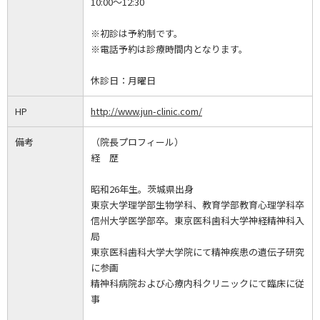
10:00～12:30
※初診は予約制です。
※電話予約は診療時間内となります。
休診日：
月曜日
HP
http://www.jun-clinic.com/
備考
（院長プロフィール）
経 歴
昭和26年生。茨城県出身
東京大学理学部生物学科、教育学部教育心理学科卒
信州大学医学部卒。東京医科歯科大学神経精神科入
局
東京医科歯科大学大学院にて精神疾患の遺伝子研究
に参画
精神科病院および心療内科クリニックにて臨床に従
事