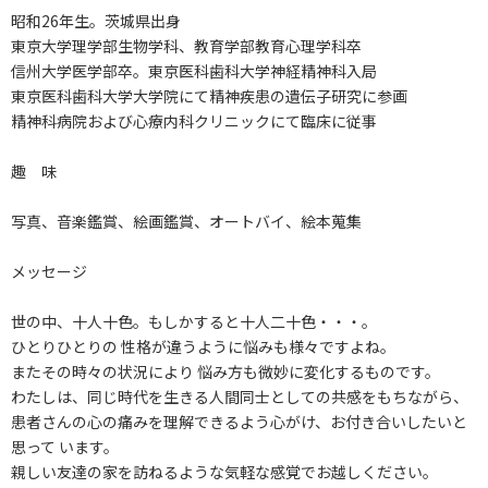
昭和26年生。茨城県出身
東京大学理学部生物学科、教育学部教育心理学科卒
信州大学医学部卒。東京医科歯科大学神経精神科入局
東京医科歯科大学大学院にて精神疾患の遺伝子研究に参画
精神科病院および心療内科クリニックにて臨床に従事
趣 味
写真、音楽鑑賞、絵画鑑賞、オートバイ、絵本蒐集
メッセージ
世の中、十人十色。もしかすると十人二十色・・・。
ひとりひとりの 性格が違うように悩みも様々ですよね。
またその時々の状況により 悩み方も微妙に変化するものです。
わたしは、同じ時代を生きる人間同士としての共感をもちながら、
患者さんの心の痛みを理解できるよう心がけ、お付き合いしたいと
思って います。
親しい友達の家を訪ねるような気軽な感覚でお越しください。