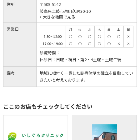
住所
〒509-5142
岐阜県土岐市泉町久尻30-10
大きな地図で見る
営業日
月
火
水
木
金
土
日
8:30～12:00
◯
◯
◯
◯
◯
◯
×
17:00～19:00
◯
◯
◯
◯
◯
×
×
診療時間：
休診日：
日曜・祝日・第2・4土曜・土曜午後
備考
地域に根付く一貫した診療体制の確立を目指してい
きたいと考えております。
ここのお店もチェックしてください