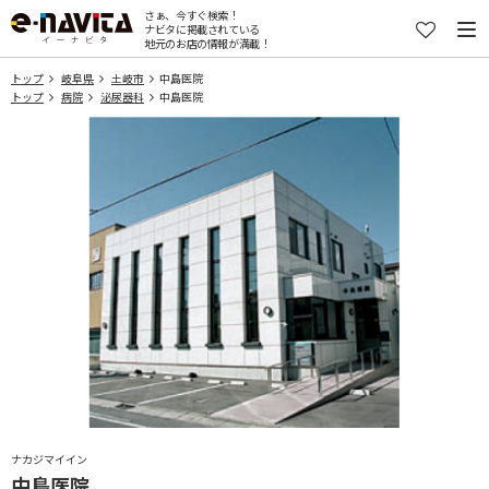
さぁ、今すぐ検索！
ナビタに掲載されている
地元のお店の情報が満載！
トップ
岐阜県
土岐市
中島医院
トップ
病院
泌尿器科
中島医院
ナカジマイイン
中島医院