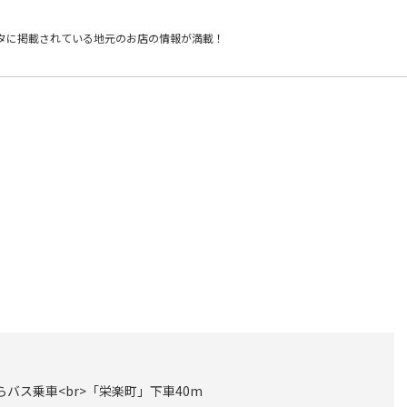
タに掲載されている
地元のお店の情報が満載！
らバス乗車<br>「栄楽町」下車40m