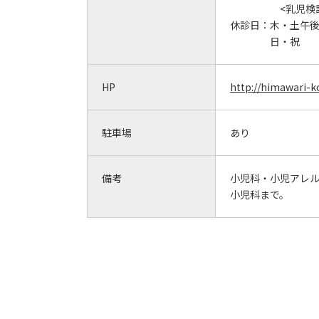
<乳児検診
休診日：
木・土午
日・祝
HP
http://himawari-k
駐車場
あり
備考
小児科・小児アレ
小児科まで。