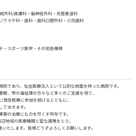
成外科/皮膚科・脳神経外科・気管食道科
リウマチ科・歯科・歯科口腔外科・小児歯科
チ・スポーツ医学・その他各種検
病院であり、社会医療法人という公的な側面を持った病院です。
警察、市の福祉課の方々など多くのご支援を得て、
発に救急医療に参加を続けるとともに、
してゆきます。
障害の治療にも力を尽くす所存です。
周辺地域の医療機関と密な連携をとり、
進いたします。皆様どうぞよろしくお願いします。