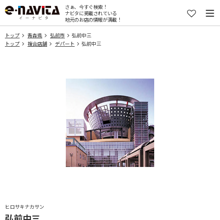
さぁ、今すぐ検索！
ナビタに掲載されている
地元のお店の情報が満載！
トップ
青森県
弘前市
弘前中三
トップ
複合店舗
デパート
弘前中三
ヒロサキナカサン
弘前中三