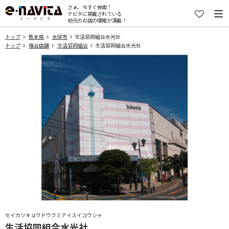
さぁ、今すぐ検索！
ナビタに掲載されている
地元のお店の情報が満載！
トップ
熊本県
水俣市
生活協同組合水光社
トップ
複合店舗
生活協同組合
生活協同組合水光社
セイカツキョウドウクミアイスイコウシャ
生活協同組合水光社