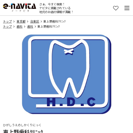
さぁ、今すぐ検索！
ナビタに掲載されている
地元のお店の情報が満載！
トップ
東京都
台東区
東上野歯科ｸﾘﾆｯｸ
トップ
歯科
歯科
東上野歯科ｸﾘﾆｯｸ
ひがしうえのしかくりにっく
東上野歯科ｸﾘﾆｯｸ