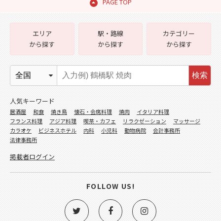
PAGE TOP
エリア
駅・路線
カテゴリー
から探す
から探す
から探す
検索
人気キーワード
居酒屋
和食
焼き鳥
懐石・会席料理
焼肉
イタリア料理
フランス料理
アジア料理
喫茶・カフェ
リラクゼーション
マッサージ
カラオケ
ビジネスホテル
内科
小児科
動物病院
会計事務所
法律事務所
掲載者ログイン
FOLLOW US!