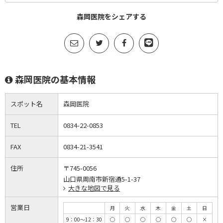
森岡医院をシェアする
森岡医院の基本情報
スポット名
森岡医院
TEL
0834-22-0853
FAX
0834-21-3541
住所
〒745-0056
山口県周南市新宿通5-1-37
大きな地図で見る
営業日
月
火
水
木
金
土
日
9：00～12：30
◯
◯
◯
◯
◯
◯
×