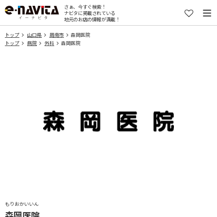
さぁ、今すぐ検索！
ナビタに掲載されている
地元のお店の情報が満載！
トップ
山口県
周南市
森岡医院
トップ
病院
外科
森岡医院
もりおかいいん
森岡医院