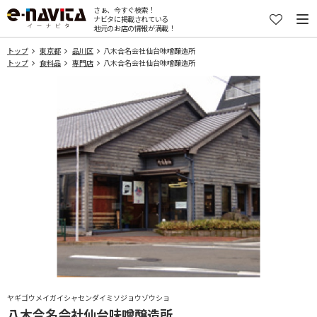
さぁ、今すぐ検索！
ナビタに掲載されている
地元のお店の情報が満載！
トップ
東京都
品川区
八木合名会社仙台味噌醸造所
トップ
食料品
専門店
八木合名会社仙台味噌醸造所
ヤギゴウメイガイシャセンダイミソジョウゾウショ
八木合名会社仙台味噌醸造所