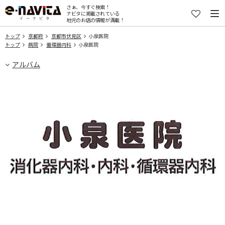
さぁ、今すぐ検索！
ナビタに掲載されている
地元のお店の情報が満載！
トップ
京都府
京都市伏見区
小泉医院
トップ
病院
循環器内科
小泉医院
アルバム