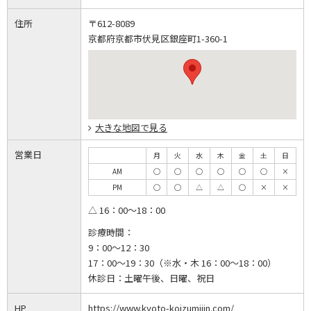
住所
〒612-8089
京都府京都市伏見区銀座町1-360-1
大きな地図で見る
営業日
月
火
水
木
金
土
日
AM
◯
◯
◯
◯
◯
◯
×
PM
◯
◯
△
△
◯
×
×
△ 16：00～18：00
診療時間：
9：00～12：30
17：00～19：30（※水・木 16：00～18：00）
休診日：
土曜午後、日曜、祝日
HP
https://www.kyoto-koizumiiin.com/