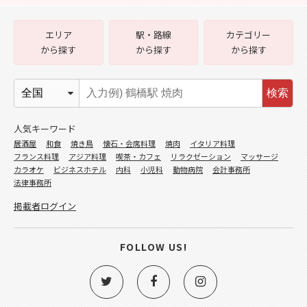
エリア
駅・路線
カテゴリー
から探す
から探す
から探す
検索
人気キーワード
居酒屋
和食
焼き鳥
懐石・会席料理
焼肉
イタリア料理
フランス料理
アジア料理
喫茶・カフェ
リラクゼーション
マッサージ
カラオケ
ビジネスホテル
内科
小児科
動物病院
会計事務所
法律事務所
掲載者ログイン
FOLLOW US!