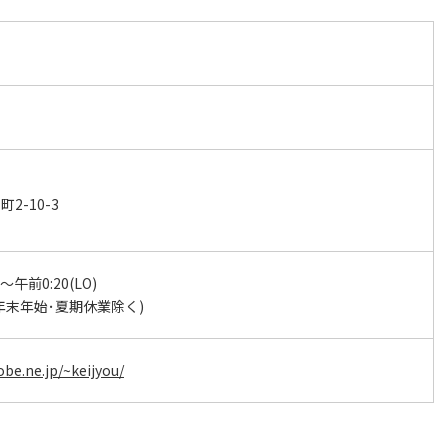
2-10-3
～午前0:20(LO)
年末年始･夏期休業除く)
be.ne.jp/~keijyou/