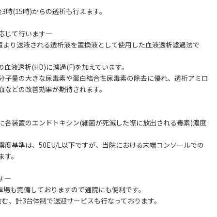
時(15時)からの透析も行えます。
応じて行います―
装置より送液される透析液を置換液として使用した血液透析濾過法で
液透析(HD)に濾過(F)を加えています。
な分子量の大きな尿毒素や蛋白結合性尿毒素の除去に優れ、透析アミロ
血などの改善効果が期待されます。
に各装置のエンドトキシン(細菌が死滅した際に放出される毒素)濃度
度基準は、50EU/L以下ですが、当院における末端コンソールでの
ます。
す―
駐車場も完備しておりますので通院にも便利です。
含む、計3台体制で送迎サービスも行なっております。