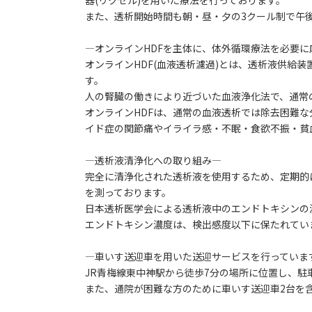
器(リクセル)を用いた療法を行っております。
また、透析開始時間も朝・昼・夕の3クール制で午後3
―オンラインHDFを主体に、体外循環療法を必要に
オンラインHDF(血液透析濾過)とは、透析液供給
す。
人の腎臓の働きにより近づいた血液浄化法で、通常の血
オンラインHDFは、通常の血液透析では除去困難
イド症の関節痛やイライラ感・不眠・食欲不振・貧
―透析液清浄化への取り組み―
完全に清浄化された透析液を使用するため、定期的
を測っております。
日本透析医学会による透析液中のエンドトキシンの濃
エンドトキシン濃度は、検出感度以下に保たれてい
―車いす送迎車を用いた送迎サービスを行っていま
JR青梅線東中神駅から徒歩7分の場所に位置し、
また、通院が困難な方のために車いす送迎車2台を