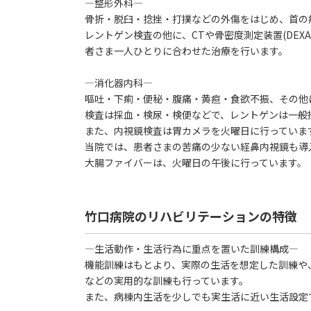
―整形外科―
骨折・脱臼・捻挫・打撲などの外傷をはじめ、首の
レントゲン検査の他に、CTや骨密度測定装置(DE
者さま一人ひとりに合わせた治療を行います。
―消化器内科―
嘔吐・下痢・便秘・腹痛・黄疸・食欲不振、その他
検査は採血・検尿・検便などで、レントゲンは一般
また、内視鏡検査は胃カメラを火曜日に行っていま
当院では、患者さまの苦痛の少ない経鼻内視鏡も導
大腸ファイバーは、火曜日の午後に行っています。
竹口病院のリハビリテーションの特徴
―生活動作・生活行為に重点を置いた訓練構成―
機能訓練はもとより、実際の生活を想定した訓練や
などの実用的な訓練も行っています。
また、病棟内生活を少しでも実生活に近い生活設定