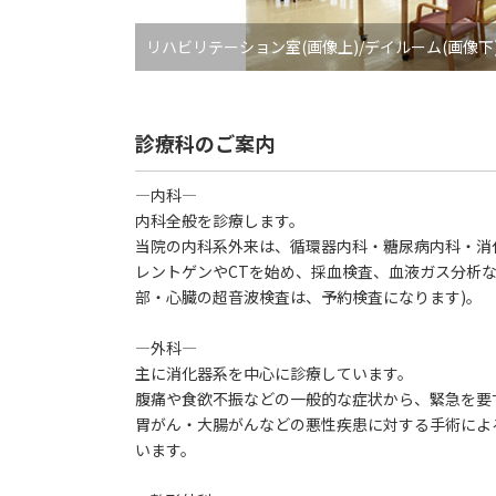
リハビリテーション室(画像上)/デイルーム(画像下
診療科のご案内
―内科―
内科全般を診療します。
当院の内科系外来は、循環器内科・糖尿病内科・消
レントゲンやCTを始め、採血検査、血液ガス分析な
部・心臓の超音波検査は、予約検査になります)。
―外科―
主に消化器系を中心に診療しています。
腹痛や食欲不振などの一般的な症状から、緊急を要
胃がん・大腸がんなどの悪性疾患に対する手術によ
います。