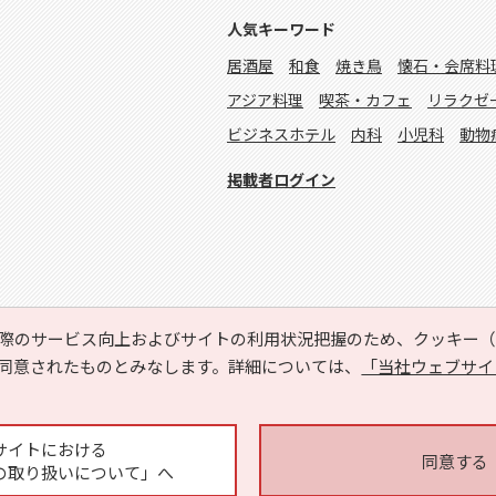
人気キーワード
居酒屋
和食
焼き鳥
懐石・会席料
アジア料理
喫茶・カフェ
リラクゼ
ビジネスホテル
内科
小児科
動物
掲載者ログイン
際のサービス向上およびサイトの利用状況把握のため、クッキー（C
同意されたものとみなします。詳細については、
「当社ウェブサイ
Copyright © HYOJITO.Co.,Ltd. All Rights Reserved.
サイトにおける
同意する
の取り扱いについて」へ