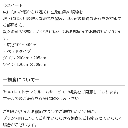
◇スイート
東に向いた窓からは遠くに生駒山系の稜線を、
眼下には大川の雄大な流れを望み、100㎡の快適な滞在をお約束す
る部屋から、
数々のVIPが満足したさらにゆとりある部屋までお選びいただけま
す。
・広さ100～400㎡
・ベッドタイプ
ダブル: 200cm×205cm
ツイン: 120cm×205cm
―朝食について―
3つのレストランとルームサービスで朝食をご用意しております。
ホテルでのご滞在を存分にお楽しみ下さい。
ご朝食が含まれる宿泊プランでご滞在いただく場合、
プラン内容によってご利用いただける朝食をご指定させていただく
場合がございます。