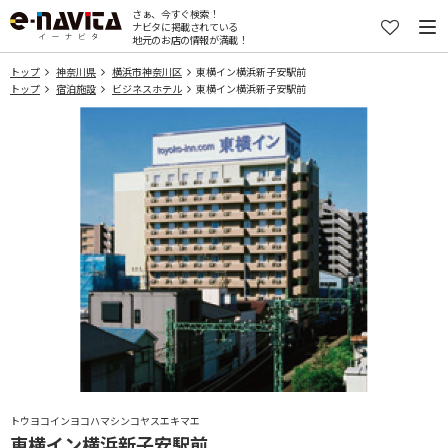
さぁ、今すぐ検索！
ナビタに掲載されている
地元のお店の情報が満載！
トップ
神奈川県
横浜市神奈川区
東横イン横浜新子安駅前
トップ
宿泊施設
ビジネスホテル
東横イン横浜新子安駅前
トウヨコインヨコハマシンコヤスエキマエ
東横イン横浜新子安駅前