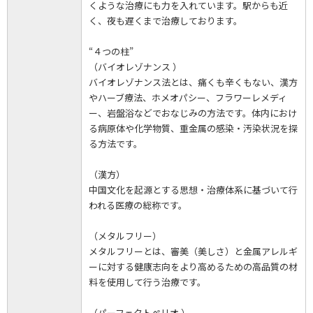
くような治療にも力を入れています。駅からも近
く、夜も遅くまで治療しております。
“４つの柱”
（バイオレゾナンス ）
バイオレゾナンス法とは、痛くも辛くもない、漢方
やハーブ療法、ホメオパシー、フラワーレメディ
ー、岩盤浴などでおなじみの方法です。体内におけ
る病原体や化学物質、重金属の感染・汚染状況を探
る方法です。
（漢方）
中国文化を起源とする思想・治療体系に基づいて行
われる医療の総称です。
（メタルフリー）
メタルフリーとは、審美（美しさ）と金属アレルギ
ーに対する健康志向をより高めるための高品質の材
料を使用して行う治療です。
（パーフェクトぺリオ ）