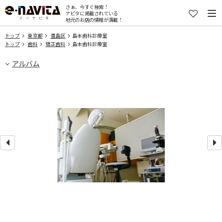
さぁ、今すぐ検索！
ナビタに掲載されている
地元のお店の情報が満載！
トップ
東京都
豊島区
島本歯科診療室
トップ
歯科
矯正歯科
島本歯科診療室
アルバム