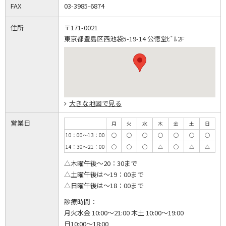
FAX
03-3985-6874
住所
〒171-0021
東京都豊島区西池袋5-19-14 公徳堂ﾋﾞﾙ2F
大きな地図で見る
営業日
月
火
水
木
金
土
日
10：00～13：00
◯
◯
◯
◯
◯
◯
◯
14：30～21：00
◯
◯
◯
△
◯
△
△
△木曜午後～20：30まで
△土曜午後は～19：00まで
△日曜午後は～18：00まで
診療時間：
月火水金 10:00～21:00 木土 10:00～19:00
日10:00～18:00