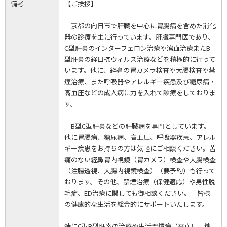
備考
【ご挨拶】
京都の向日市で肝臓を中心に胃腸病を含めた消化
器の診療を主に行っています。肝臓専門医であり、
C型肝炎のインターフェロン治療や瀉血治療またB
型肝炎の経口抗ウィルス治療などを積極的に行って
います。他に、経鼻の胃カメラ検査や大腸検査や禁
煙治療、また呼吸器やアレルギー疾患及び糖尿病・
高血圧などの成人病に力を入れて診療をしておりま
す。
B型C型肝炎などの肝臓病を専門としています。
他に胃腸病、糖尿病、高血圧、呼吸器疾患、アレル
ギー疾患をお持ちの方は気軽にご相談ください。苦
痛のない経鼻胃内視鏡（胃カメラ）検査や大腸検査
（注腸透視、大腸内視鏡検査）（要予約）も行って
おります。その他、禁煙治療（保健適応）や男性脱
毛症、ED治療に関しても御相談ください。 皆様
の健康的な生活を総合的にサポートいたします。
特にC型B型肝炎の治療や生活習慣病（高血圧、糖