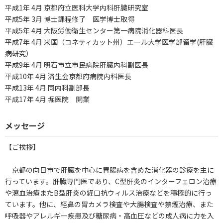
平成1年 4月 京都府立医科大学内科肝臓研究室
平成5年 3月 博士課程修了 医学博士取得
平成5年 4月 大阪労働衛生センター第一病院消化器科医長
平成7年 4月 米国（コネティカット州）エール大学医学部留学(肝臓
病研究）
平成9年 4月 明石市立市民病院肝臓内科副医長
平成10年 4月 済生会京都府病院内科医長
平成13年 4月 同内科副部長
平成17年 4月 堀医院 開業
メッセージ
【ご挨拶】
京都の向日市で肝臓を中心に胃腸病を含めた消化器の診療を主に
行っています。肝臓専門医であり、C型肝炎のインターフェロン治療
や瀉血治療またB型肝炎の経口抗ウィルス治療などを積極的に行っ
ています。他に、経鼻の胃カメラ検査や大腸検査や禁煙治療、また
呼吸器やアレルギー疾患及び糖尿病・高血圧などの成人病に力を入