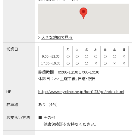
大きな地図で見る
営業日
月
火
水
木
金
土
日
9:00～12:30
◯
◯
◯
◯
◯
◯
×
17:00～19:30
◯
◯
◯
×
◯
×
×
診療時間：
09:00-12:30 17:00-19:30
休診日：
木･土曜午後､日曜･祝日
HP
http://www.myclinic.ne.jp/hori123/pc/index.html
駐車場
あり（4台）
お支払い方法
その他
健康保険証をお持ちください。