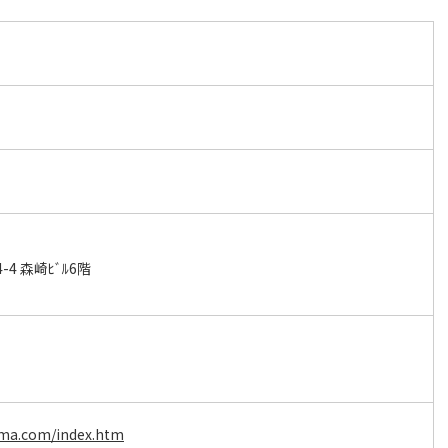
4 森崎ﾋﾞﾙ6階
ama.com/index.htm