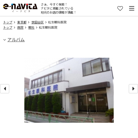
さぁ、今すぐ検索！
ナビタに掲載されている
地元のお店の情報が満載！
トップ
東京都
世田谷区
松生眼科医院
トップ
病院
眼科
松生眼科医院
アルバム