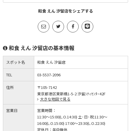
和食 えん 汐留店をシェアする
和食 えん 汐留店の基本情報
スポット名
和食 えん 汐留店
TEL
03-5537-2096
住所
〒105-7142
東京都港区東新橋1-5-2 汐留ｼﾃｨｾﾝﾀｰ42F
大きな地図で見る
営業日
営業時間：
11:30～15:00(L.O.14:30) 土･日･祝:11:30～
16:00(L.O.15:00) 17:00～23:30(L.O.22:30)
定休日：
年中無休