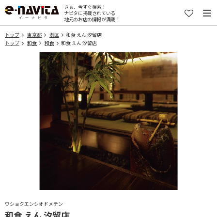
さぁ、今すぐ検索！
ナビタに掲載されている
地元のお店の情報が満載！
トップ
東京都
港区
和食 えん 汐留店
トップ
和食
和食
和食 えん 汐留店
ワショクエンシオドメテン
和食 えん 汐留店