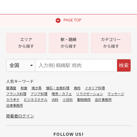
PAGE TOP
エリア
駅・路線
カテゴリー
から探す
から探す
から探す
検索
人気キーワード
居酒屋
和食
焼き鳥
懐石・会席料理
焼肉
イタリア料理
フランス料理
アジア料理
喫茶・カフェ
リラクゼーション
マッサージ
カラオケ
ビジネスホテル
内科
小児科
動物病院
会計事務所
法律事務所
掲載者ログイン
FOLLOW US!