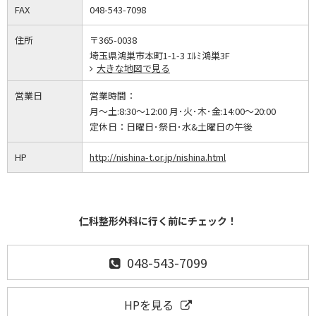
FAX
048-543-7098
住所
〒365-0038
埼玉県鴻巣市本町1-1-3 ｴﾙﾐ鴻巣3F
大きな地図で見る
営業日
営業時間：
月～土:8:30～12:00 月･火･木･金:14:00～20:00
定休日：
日曜日･祭日･水&土曜日の午後
HP
http://nishina-t.or.jp/nishina.html
仁科整形外科に行く前にチェック！
048-543-7099
HPを見る