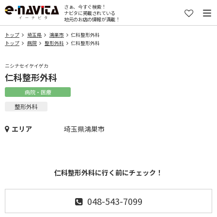
さぁ、今すぐ検索！
ナビタに掲載されている
地元のお店の情報が満載！
トップ
埼玉県
鴻巣市
仁科整形外科
トップ
病院
整形外科
仁科整形外科
ニシナセイケイゲカ
仁科整形外科
病院・医療
整形外科
エリア
埼玉県鴻巣市
仁科整形外科に行く前にチェック！
048-543-7099