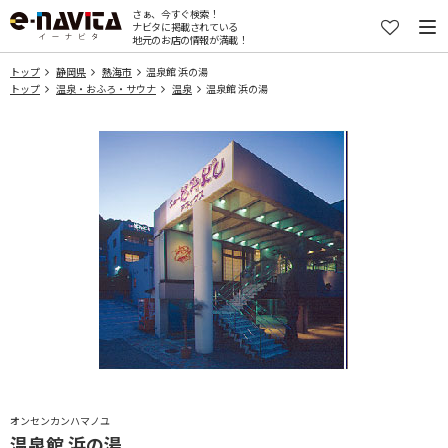
さぁ、今すぐ検索！
ナビタに掲載されている
地元のお店の情報が満載！
トップ
静岡県
熱海市
温泉館 浜の湯
トップ
温泉・おふろ・サウナ
温泉
温泉館 浜の湯
オンセンカンハマノユ
温泉館 浜の湯