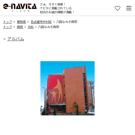
さぁ、今すぐ検索！
ナビタに掲載されている
地元のお店の情報が満載！
トップ
愛知県
名古屋市中村区
八田なみき病院
トップ
病院
内科
八田なみき病院
アルバム