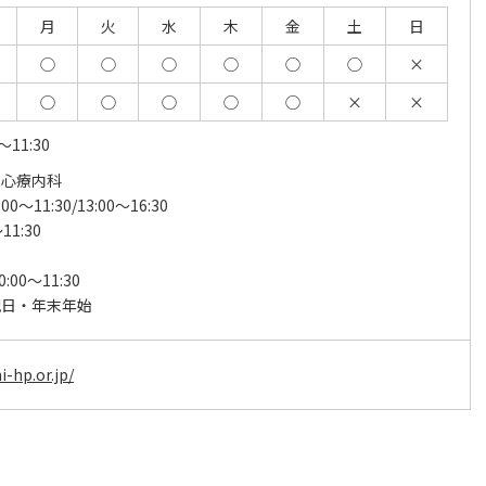
月
火
水
木
金
土
日
◯
◯
◯
◯
◯
◯
×
◯
◯
◯
◯
◯
×
×
11:30
・心療内科
00～11:30/13:00～16:30
11:30
:00～11:30
祝日・年末年始
-hp.or.jp/