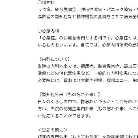
○精神科
うつ病、統合失調症、強迫性障害・パニック障害・
高齢者の認知症など精神機能の変調をきたす病気全
○心療内科
「心身症」の診療を専門とする科です。心身症とは
いるものをいいます。当院では、心療内科領域の患
【内科について】
当院の内科外来では、糖尿病、脂質異常症、高血圧
潰瘍などの消化器疾患など、一般的な内科疾患につ
必要時には、胃および大腸内視鏡、腹部エコー、胸
【認知症外来（もの忘れ外来）】
日々のくらしの中で、物忘れがつらい・今自分のい
方は、当院の認知症専門外来（もの忘れ外来）へご
が対応することができます。
＜受診の前に＞
認知症専門外来（もの忘れ外来）を受診希望される場合