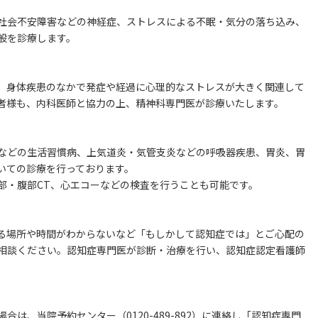
社会不安障害などの神経症、ストレスによる不眠・気分の落ち込み、
般を診療します。
、身体疾患のなかで発症や経過に心理的なストレスが大きく関連して
者様も、内科医師と協力の上、精神科専門医が診療いたします。
などの生活習慣病、上気道炎・気管支炎などの呼吸器疾患、胃炎、胃
いての診療を行っております。
部・腹部CT、心エコーなどの検査を行うことも可能です。
る場所や時間がわからないなど「もしかして認知症では」とご心配の
相談ください。認知症専門医が診断・治療を行い、認知症認定看護師
は、当院予約センター（0120-489-892）に連絡し「認知症専門