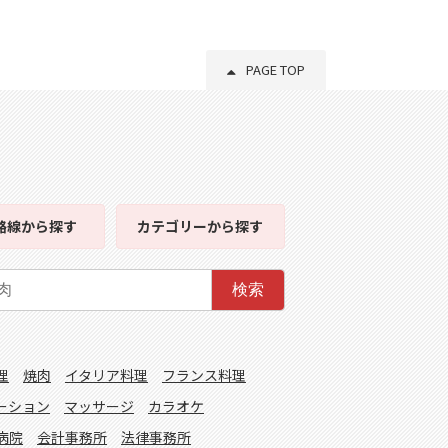
PAGE TOP
路線
から探す
カテゴリー
から探す
検索
理
焼肉
イタリア料理
フランス料理
ーション
マッサージ
カラオケ
病院
会計事務所
法律事務所