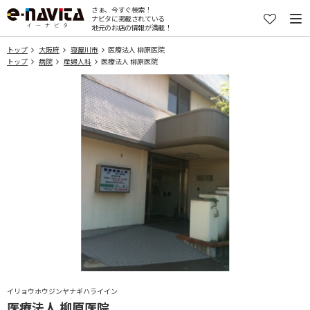
さぁ、今すぐ検索！
ナビタに掲載されている
地元のお店の情報が満載！
トップ
大阪府
寝屋川市
医療法人 柳原医院
トップ
病院
産婦人科
医療法人 柳原医院
イリョウホウジンヤナギハライイン
医療法人 柳原医院