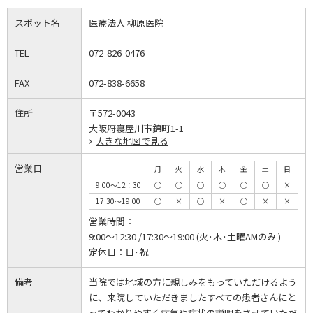
スポット名
医療法人 柳原医院
TEL
072-826-0476
FAX
072-838-6658
住所
〒572-0043
大阪府寝屋川市錦町1-1
大きな地図で見る
営業日
月
火
水
木
金
土
日
9:00～12：30
◯
◯
◯
◯
◯
◯
×
17:30～19:00
◯
×
◯
×
◯
×
×
営業時間：
9:00～12:30 /17:30～19:00 (火･木･土曜AMのみ )
定休日：
日･祝
備考
当院では地域の方に親しみをもっていただけるよう
に、来院していただきましたすべての患者さんにと
ってわかりやすく病気や症状の説明をさせていただ