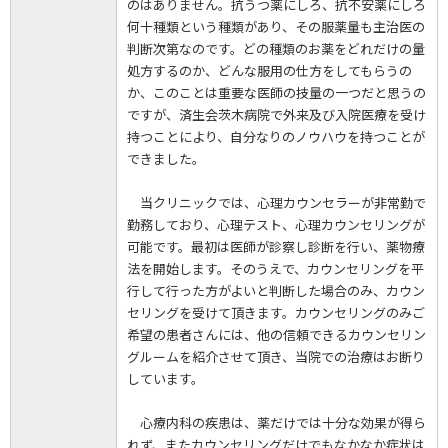
のはありません。抗うつ薬にしろ、抗不安薬にしろ
何十種類という種類があり、その服薬量も主治医の
判断次第なのです。どの種類のお薬をどれだけの量
処方するのか、どんな服用の仕方をしてもらうの
か、このことは重要な医師の技量の一つだと思うの
ですが、済生会茨木病院で外来及び入院医療を受け
持つことにより、自分なりのノウハウを持つことが
できました。
当クリニックでは、心理カウンセラーが非常勤で
勤務しており、心理テスト、心理カウンセリングが
可能です。最初は医師が診察し診断を行い、薬物療
法を開始します。そのうえで、カウンセリングを平
行して行った方がよいと判断した場合のみ、カウン
セリングを受けて頂きます。カウンセリングのみご
希望の患者さんには、他の信頼できるカウンセリン
グルームを紹介させて頂き、当院での治療はお断り
しています。
心療内科の疾患は、薬だけでは十分な効果が得ら
れず、またカウンセリングだけでもなかなか症状は