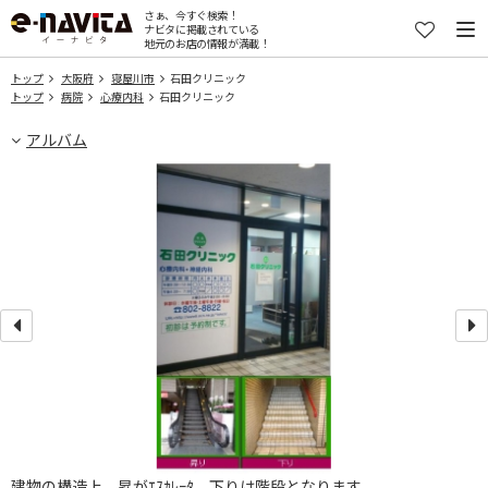
さぁ、今すぐ検索！
ナビタに掲載されている
地元のお店の情報が満載！
トップ
大阪府
寝屋川市
石田クリニック
トップ
病院
心療内科
石田クリニック
アルバム
建物の構造上、昇がｴｽｶﾚｰﾀ、下りは階段となります。