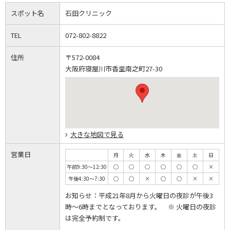
スポット名
石田クリニック
TEL
072-802-8822
住所
〒572-0084
大阪府寝屋川市香里南之町27-30
大きな地図で見る
営業日
月
火
水
木
金
土
日
午前9:30～12:30
◯
◯
◯
◯
◯
◯
×
午後4:30～7:30
◯
◯
×
◯
◯
×
×
お知らせ：平成21年8月から火曜日の夜診が午後3
時～6時までとなっております。 ※ 火曜日の夜診
は完全予約制です。