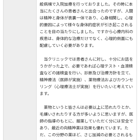
般病棟で入院加療を行っておりました。その時に本
当にたくさんの患者さんと出会ったのですが、人間
は精神と身体が表裏一体であり、心身相関し、心理
的要因によって様々な身体的症状が引き起こされる
ことを目の当たりにしました。ですから心療内科の
疾患は、身体的な治療だけでなく、心理的側面にも
配慮していく必要があります。
当クリニックでは患者さんに対し、十分にお話を
うかがった上で、必要であれば心理テスト・血液検
査などの諸検査を行い、診断及び治療方針を立て、
精神療法（医師が実施）、薬物療法およびカウンセ
リング（心理療法士が実施）を行いたいと考えてい
ます。
薬物というと皆さんは必要以上に恐れたりとか、
毛嫌いされたりする方が多いように思いますが、医
師の指導のもとに、服薬していただく分には安全で
あり、最近の向精神薬は効果も優れています。た
だ、この分野の薬ほど、さじ加減の必要とされるも