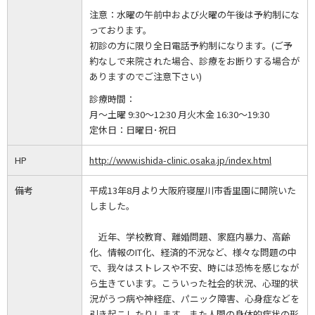
注意：水曜の午前中および火曜の午後は予約制にな
っております。
初診の方に限り全日電話予約制になります。(ご予
約なしで来院された場合、診療をお断りする場合が
ありますのでご注意下さい)
診療時間：
月～土曜 9:30～12:30 月火木金 16:30～19:30
定休日：
日曜日･祝日
HP
http://www.ishida-clinic.osaka.jp/index.html
備考
平成13年8月より大阪府寝屋川市香里園に開院いた
しました。
近年、学校教育、離婚問題、家庭内暴力、高齢
化、情報のIT化、経済的不況など、様々な問題の中
で、我々はストレスや不安、時には恐怖を感じなが
ら生きています。こういった社会的状況、心理的状
況がうつ病や神経症、パニック障害、心身症などを
引き起こしたりします。また人間の身体的症状の形