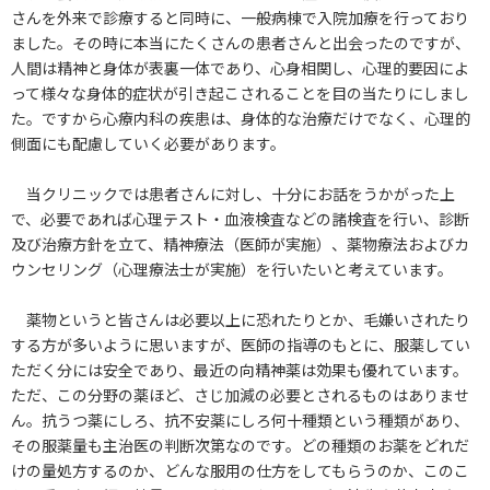
さんを外来で診療すると同時に、一般病棟で入院加療を行っており
ました。その時に本当にたくさんの患者さんと出会ったのですが、
人間は精神と身体が表裏一体であり、心身相関し、心理的要因によ
って様々な身体的症状が引き起こされることを目の当たりにしまし
た。ですから心療内科の疾患は、身体的な治療だけでなく、心理的
側面にも配慮していく必要があります。
当クリニックでは患者さんに対し、十分にお話をうかがった上
で、必要であれば心理テスト・血液検査などの諸検査を行い、診断
及び治療方針を立て、精神療法（医師が実施）、薬物療法およびカ
ウンセリング（心理療法士が実施）を行いたいと考えています。
薬物というと皆さんは必要以上に恐れたりとか、毛嫌いされたり
する方が多いように思いますが、医師の指導のもとに、服薬してい
ただく分には安全であり、最近の向精神薬は効果も優れています。
ただ、この分野の薬ほど、さじ加減の必要とされるものはありませ
ん。抗うつ薬にしろ、抗不安薬にしろ何十種類という種類があり、
その服薬量も主治医の判断次第なのです。どの種類のお薬をどれだ
けの量処方するのか、どんな服用の仕方をしてもらうのか、このこ