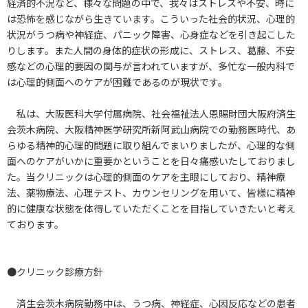
経済的不況など、様々な問題の中で、我々はストレスや不安、時に
は恐怖を感じながら生きています。こういった社会的状況、心理的
状況がうつ病や神経症、パニック障害、心身症などを引き起こした
りします。また人間の身体的症状の形成に、ストレス、葛藤、不安
感などの心理的要因の関与が言われていますが、多忙な一般内科で
は心理的側面へのケアが困難であるのが現状です。
私は、大阪医科大学付属病院、社会福祉法人恩賜財団大阪府済生
会茨木病院、大阪精神医学研究所新阿武山病院での勤務医時代、あ
らゆる精神的心理的問題に取り組んでまいりましたが、心理的な側
面へのケアがいかに重要かということを日々痛感いたしておりまし
た。当クリニックは心理的側面のケアを主眼にしており、精神療
法、薬物療法、心理テスト、カウンセリングを用いて、皆様に精神
的に健康な状態を体得していただくことを目指していきたいと考え
ております。
●クリニック診療方針
済生会茨木病院勤務中は、うつ病、神経症、心因反応などの患者