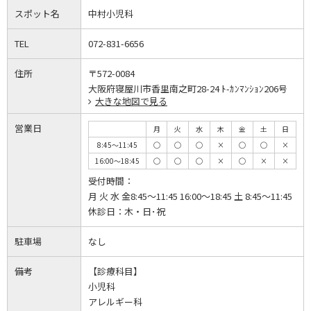
スポット名
中村小児科
TEL
072-831-6656
住所
〒572-0084
大阪府寝屋川市香里南之町28-24 ﾄ-ｶﾝﾏﾝｼｮﾝ206号
大きな地図で見る
営業日
月
火
水
木
金
土
日
8:45～11:45
◯
◯
◯
×
◯
◯
×
16:00～18:45
◯
◯
◯
×
◯
×
×
受付時間：
月 火 水 金8:45～11:45 16:00～18:45 土 8:45～11:45
休診日：
木・日･祝
駐車場
なし
備考
【診療科目】
小児科
アレルギー科