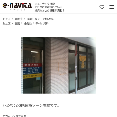
さぁ、今すぐ検索！
ナビタに掲載されている
地元のお店の情報が満載！
トップ
大阪府
寝屋川市
中村小児科
トップ
病院
小児科
中村小児科
ﾄｰｶﾝﾏﾝｼｮﾝ2階医療ゾーン右端です。
ナカムラショウニカ