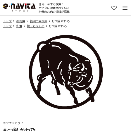
さぁ、今すぐ検索！
ナビタに掲載されている
地元のお店の情報が満載！
トップ
福岡県
福岡市中央区
もつ鍋 かわ乃
トップ
和食
鍋・ちゃんこ
もつ鍋 かわ乃
モツナベカワノ
もつ鍋 かわ乃