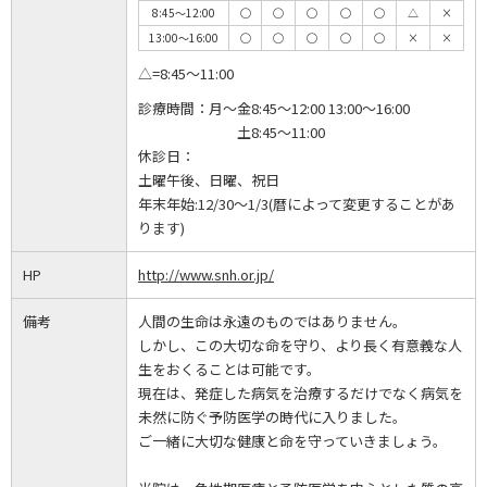
8:45～12:00
◯
◯
◯
◯
◯
△
×
13:00～16:00
◯
◯
◯
◯
◯
×
×
△=8:45～11:00
診療時間：
月～金8:45～12:00 13:00～16:00
土8:45～11:00
休診日：
土曜午後、日曜、祝日
年末年始:12/30～1/3(暦によって変更することがあ
ります)
HP
http://www.snh.or.jp/
備考
人間の生命は永遠のものではありません。
しかし、この大切な命を守り、より長く有意義な人
生をおくることは可能です。
現在は、発症した病気を治療するだけでなく病気を
未然に防ぐ予防医学の時代に入りました。
ご一緒に大切な健康と命を守っていきましょう。