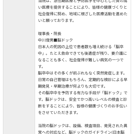
当院は、急性期医療と予防医学を中心とした質の高
い医療を提供することにより、皆様の健康づくりと
社会復帰に努め、地域に根ざした医療活動を進めた
いと願っております。
理事長・院長
中川俊男■脳ドック
日本人の死因の上位で患者数も増え続ける「脳卒
中」。たとえ救命できても後遺症が残り、要介護に
なることも多く、社会復帰が難しい病気の一つで
す。
脳卒中はその多くが前ぶれもなく突然発症します。
日常の自己管理はもちろん、定期的な検診による早
期発見・早期治療が何よりも大切です。
その脳卒中を予防する有力な手段が「脳ドック」で
す。脳ドックは、安全でかつ高いレベルの検査と診
断をすることにより、皆様の健康づくりのお手伝い
をさせていただきます。
当院の脳ドックは、設備、検査項目、発見された異
常への対応など、脳ドックのガイドライン(日本脳