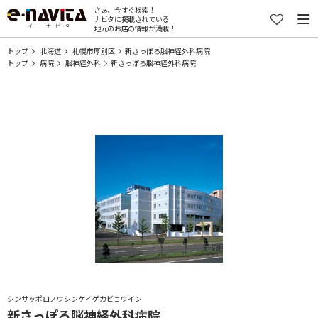
さぁ、今すぐ検索！
ナビタに掲載されている
地元のお店の情報が満載！
トップ
北海道
札幌市厚別区
新さっぽろ脳神経外科病院
トップ
病院
脳神経外科
新さっぽろ脳神経外科病院
シンサッポロノウシンケイゲカビョウイン
新さっぽろ脳神経外科病院