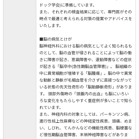
ドック学会)に準拠しています。
また、それぞれの検査結果に応じて、専門医がその
時点で最適と考えられる対策の提案やアドバイスを
いたします。
■脳の病気とけが
脳神経外科における脳の病気としてよく知られるも
のとして、脳の血管が侵されることによって脳の働
きに障害が起き、意識障害や、運動障害などの症状
が起きる「脳卒中(急性期脳血管障害)」。 脳組織の
中に異常細胞が増殖する「脳腫瘍」。脳の中で異常
な動脈と静脈が毛細血管を介さずに直接つながって
いる状態の先天性奇形の「脳動静脈奇形」がありま
す。 頭部外傷時の「頭蓋内の出血」も脳にいろい
ろな変化をもたらしやすく重症例が多いことで知ら
れています。
また、神経内科の対象としては、パーキンソン病、
進行性核上性麻痺などの神経変性疾患、頭痛、めま
い、しびれ、てんかんなどの機能性疾患、脳梗塞な
ど慢性期脳血管障害、末梢神経障害などがありま