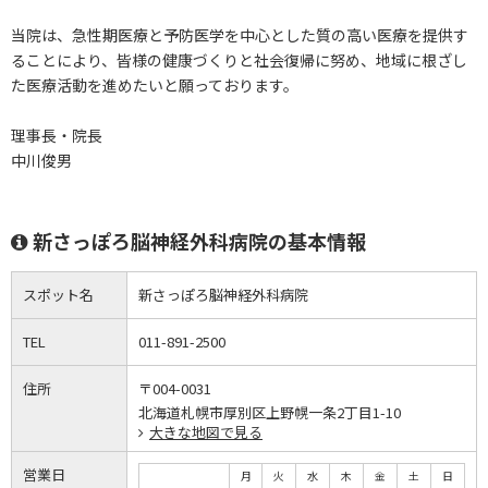
当院は、急性期医療と予防医学を中心とした質の高い医療を提供す
ることにより、皆様の健康づくりと社会復帰に努め、地域に根ざし
た医療活動を進めたいと願っております。
理事長・院長
中川俊男
新さっぽろ脳神経外科病院の基本情報
スポット名
新さっぽろ脳神経外科病院
TEL
011-891-2500
住所
〒004-0031
北海道札幌市厚別区上野幌一条2丁目1-10
大きな地図で見る
営業日
月
火
水
木
金
土
日